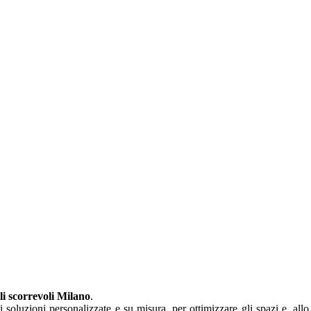
i scorrevoli Milano
.
i soluzioni personalizzate e su misura, per ottimizzare gli spazi e, all