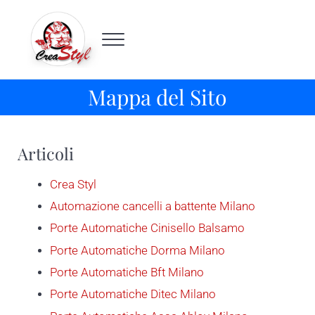
Passa al contenuto principale
Skip to header right navigation
Skip to site footer
Menu
Crea Styl
Porte automatiche Milano
Mappa del Sito
Articoli
Crea Styl
Automazione cancelli a battente Milano
Porte Automatiche Cinisello Balsamo
Porte Automatiche Dorma Milano
Porte Automatiche Bft Milano
Porte Automatiche Ditec Milano