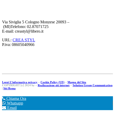
Via Siviglia 5 Cologno Monzese 20093 –
(MI)Telefono: 02.87071725
E-mail: creastyl@libero.it
URL:
CREA STYL
P.iva: 08605040966
Leggi L’informativa privacy
–
Cookie Policy (UE)
–
Mappa del Sito
COPYRIGHT [c] 2024 by –
Realizzazione siti internet
–
Solution Group Communication
|
Siti Roma
Chiama Ora
Whatsapp
Email