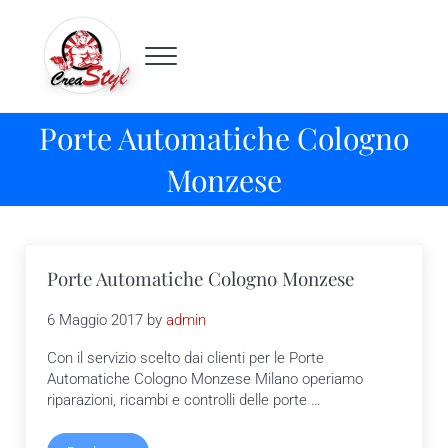
Passa al contenuto principale
Skip to header right navigation
Skip to site footer
Menu
Crea Styl
Porte automatiche Milano
Porte Automatiche Cologno
Monzese
Porte Automatiche Cologno Monzese
6 Maggio 2017
by
admin
Con il servizio scelto dai clienti per le Porte
Automatiche Cologno Monzese Milano operiamo
riparazioni, ricambi e controlli delle porte …